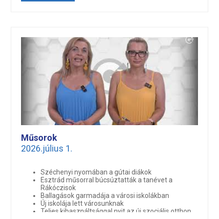
Cirill és Metód ünnepe a VMK-ban
Sztárkavalkád Gútán, Hajómalom Fesztivál 2026
Műsorok
2026.július 1.
Széchenyi nyomában a gútai diákok
Esztrád műsorral búcsúztatták a tanévet a
Rákóczisok
Ballagások garmadája a városi iskolákban
Új iskolája lett városunknak
Teljes kihasználtsággal nyit az új szociális otthon