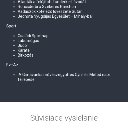
Átadták a felújított Tündérkert óvodát
Roncsderbi a Szekeres Ranchon
Vadászok kötelező lövészete Gútán
Jednota Nyugdíjas Egyesület – Mihály-bál
Sport
Családi Sportnap
Labdarúgás
Judo
Karate
Birkózás
Ez+Az
A Grinavanka művészegyüttes Cyrill és Metód napi
fellépése
Súvisiace vysielanie