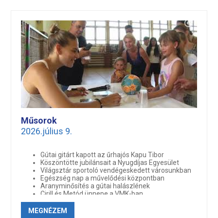
Műsorok
2026.július 9.
Gútai gitárt kapott az űrhajós Kapu Tibor
Köszöntötte jubilánsait a Nyugdíjas Egyesület
Világsztár sportoló vendégeskedett városunkban
Egészség nap a művelődési központban
Aranyminősítés a gútai halászlének
Cirill és Metód ünnepe a VMK-ban
Miniszterek Gútán
Csaknem 70 programmal várja vendégeit a
MEGNÉZEM
Hajómalom Fesztivál