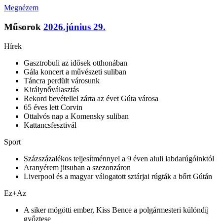
Megnézem
Műsorok
2026.június 29.
Hírek
Gasztrobuli az idősek otthonában
Gála koncert a művészeti suliban
Táncra perdült városunk
Királynőválasztás
Rekord bevétellel zárta az évet Gúta városa
65 éves lett Corvin
Ottalvós nap a Komensky suliban
Kattancsfesztivál
Sport
Százszázalékos teljesítménnyel a 9 éven aluli labdarúgóinktól
Aranyérem jitsuban a szezonzáron
Liverpool és a magyar válogatott sztárjai rúgták a bőrt Gútán
Ez+Az
A siker mögötti ember, Kiss Bence a polgármesteri különdíj
győztese