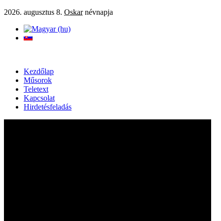
2026. augusztus 8.
Oskar
névnapja
Kezdőlap
Műsorok
Teletext
Kapcsolat
Hirdetésfeladás