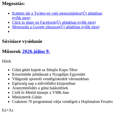
Megosztás:
Kattints ide a Twitter-en való megosztáshoz(Új ablakban
nyílik meg)
Click to share on Facebook(Új ablakban nyílik meg)
Megosztás a Google plusszon(Új ablakban nyílik meg)
Súvisiace vysielanie
Műsorok
2026.július 9.
Hírek
Gútai gitárt kapott az űrhajós Kapu Tibor
Köszöntötte jubilánsait a Nyugdíjas Egyesület
Világsztár sportoló vendégeskedett városunkban
Egészség nap a művelődési központban
Aranyminősítés a gútai halászlének
Cirill és Metód ünnepe a VMK-ban
Miniszterek Gútán
Csaknem 70 programmal várja vendégeit a Hajómalom Fesztiv
Ez+Az