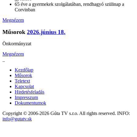
65 éve a gyermekek szolgálatában, rendhagyó szülinap a
Corvinban
Megnézem
Műsorok
2026.június 18.
Önkormányzat
Megnézem
Kezdőlap
Műsorok
Teletext
Kapcsolat
Hirdetésfeladás
Impresszum
Dokumentumok
Copyright © 2006-2026 Gúta TV s.r.o. All rights reserved. INFO:
info@gutatv.sk