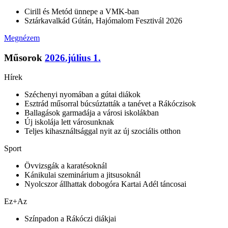
Cirill és Metód ünnepe a VMK-ban
Sztárkavalkád Gútán, Hajómalom Fesztivál 2026
Megnézem
Műsorok
2026.július 1.
Hírek
Széchenyi nyomában a gútai diákok
Esztrád műsorral búcsúztatták a tanévet a Rákóczisok
Ballagások garmadája a városi iskolákban
Új iskolája lett városunknak
Teljes kihasználtsággal nyit az új szociális otthon
Sport
Övvizsgák a karatésoknál
Kánikulai szeminárium a jitsusoknál
Nyolcszor állhattak dobogóra Kartai Adél táncosai
Ez+Az
Színpadon a Rákóczi diákjai