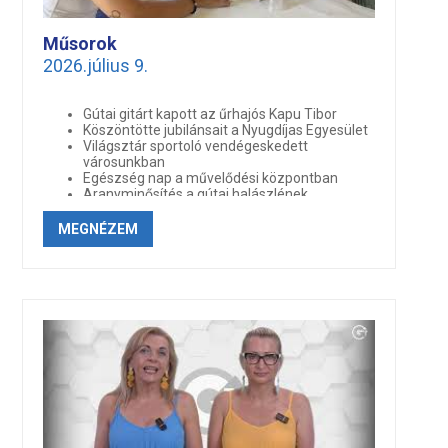
Műsorok
2026.július 9.
Gútai gitárt kapott az űrhajós Kapu Tibor
Köszöntötte jubilánsait a Nyugdíjas Egyesület
Világsztár sportoló vendégeskedett
városunkban
Egészség nap a művelődési központban
Aranyminősítés a gútai halászlének
Cirill és Metód ünnepe a VMK-ban
Miniszterek Gútán
MEGNÉZEM
Csaknem 70 programmal várja vendégeit a
Hajómalom Fesztivál
Cirill és Metód ünnepe a VMK-ban
Sztárkavalkád Gútán, Hajómalom Fesztivál
2026