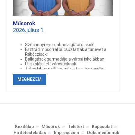
Műsorok
2026.július 1.
Széchenyi nyomában a gútai diákok
Esztrád műsorral búcsúztatták a tanévet a
Rákóczisok
Ballagások garmadája a városi iskolákban
Új iskolája lett városunknak
Teljes kihasználtsággal nyit az új szociális
otthon
MEGNÉZEM
Övvizsgák a karatésoknál
Kánikulai szeminárium a jitsusoknál
Nyolcszor állhattak dobogóra Kartai Adél
táncosai
Színpadon a Rákóczi diákjai
Kezdőlap
Műsorok
Teletext
Kapcsolat
Hirdetésfeladás
Impresszum
Dokumentumok