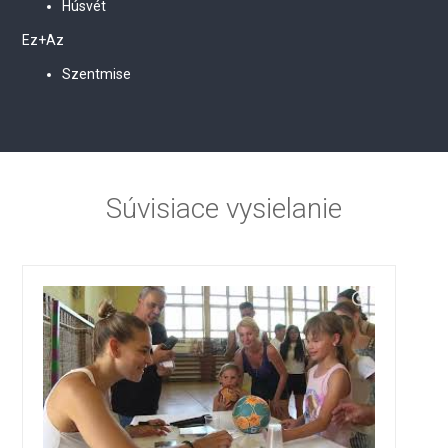
Húsvét
Ez+Az
Szentmise
Súvisiace vysielanie