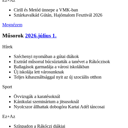
Ez+Az
Cirill és Metód ünnepe a VMK-ban
Sztárkavalkád Gútán, Hajómalom Fesztivál 2026
Megnézem
Műsorok
2026.július 1.
Hírek
Széchenyi nyomában a gútai diákok
Esztrád műsorral búcsúztatták a tanévet a Rákóczisok
Ballagások garmadája a városi iskolákban
Új iskolája lett városunknak
Teljes kihasználtsággal nyit az új szociális otthon
Sport
Övvizsgák a karatésoknál
Kánikulai szeminárium a jitsusoknál
Nyolcszor állhattak dobogóra Kartai Adél táncosai
Ez+Az
Színpadon a Rákóczi diákjai