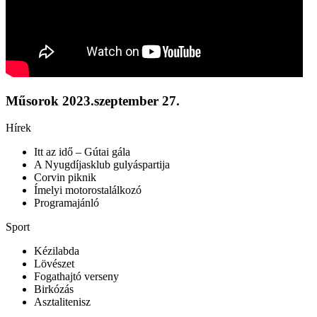
Műsorok
2023.szeptember 27.
Hírek
Itt az idő – Gútai gála
A Nyugdíjasklub gulyáspartija
Corvin piknik
Ímelyi motorostalálkozó
Programajánló
Sport
Kézilabda
Lövészet
Fogathajtó verseny
Birkózás
Asztalitenisz