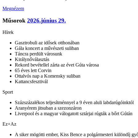
Megnézem
Műsorok
2026.június 29.
Hírek
Gasztrobuli az idősek otthonában
Gála koncert a művészeti suliban
Táncra perdült városunk
Királynőválasztás
Rekord bevétellel zárta az évet Gúta városa
65 éves lett Corvin
Ottalvós nap a Komensky suliban
Kattancsfesztivál
Sport
Százszázalékos teljesítménnyel a 9 éven aluli labdarúgóinktól
Aranyérem jitsuban a szezonzáron
Liverpool és a magyar válogatott sztárjai rúgták a bőrt Gútán
Ez+Az
A siker mögötti ember, Kiss Bence a polgármesteri különdíj gy