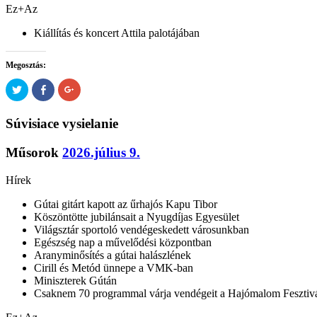
Ez+Az
Kiállítás és koncert Attila palotájában
Megosztás:
Kattints
Click
Megosztás
ide
to
a
a
share
Google
Twitter-
on
plusszon(Új
Súvisiace vysielanie
en
Facebook(Új
ablakban
való
ablakban
nyílik
megosztáshoz(Új
nyílik
meg)
ablakban
meg)
Műsorok
2026.július 9.
nyílik
meg)
Hírek
Gútai gitárt kapott az űrhajós Kapu Tibor
Köszöntötte jubilánsait a Nyugdíjas Egyesület
Világsztár sportoló vendégeskedett városunkban
Egészség nap a művelődési központban
Aranyminősítés a gútai halászlének
Cirill és Metód ünnepe a VMK-ban
Miniszterek Gútán
Csaknem 70 programmal várja vendégeit a Hajómalom Fesztiv