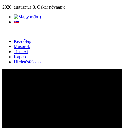
2026. augusztus 8.
Oskar
névnapja
Kezdőlap
Műsorok
Teletext
Kapcsolat
Hirdetésfeladás