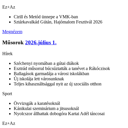
Ez+Az
Cirill és Metód ünnepe a VMK-ban
Sztárkavalkád Gútán, Hajómalom Fesztivál 2026
Megnézem
Műsorok
2026.július 1.
Hírek
Széchenyi nyomában a gútai diákok
Esztrád műsorral búcsúztatták a tanévet a Rákóczisok
Ballagások garmadája a városi iskolákban
Új iskolája lett városunknak
Teljes kihasználtsággal nyit az új szociális otthon
Sport
Övvizsgák a karatésoknál
Kánikulai szeminárium a jitsusoknál
Nyolcszor állhattak dobogóra Kartai Adél táncosai
Ez+Az