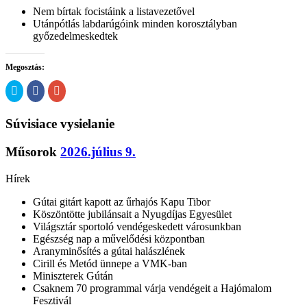
Nem bírtak focistáink a listavezetővel
Utánpótlás labdarúgóink minden korosztályban
győzedelmeskedtek
Megosztás:
Kattints
Click
Megosztás
ide
to
a
a
share
Google
Twitter-
on
plusszon(Új
Súvisiace vysielanie
en
Facebook(Új
ablakban
való
ablakban
nyílik
megosztáshoz(Új
nyílik
meg)
ablakban
meg)
Műsorok
2026.július 9.
nyílik
meg)
Hírek
Gútai gitárt kapott az űrhajós Kapu Tibor
Köszöntötte jubilánsait a Nyugdíjas Egyesület
Világsztár sportoló vendégeskedett városunkban
Egészség nap a művelődési központban
Aranyminősítés a gútai halászlének
Cirill és Metód ünnepe a VMK-ban
Miniszterek Gútán
Csaknem 70 programmal várja vendégeit a Hajómalom
Fesztivál