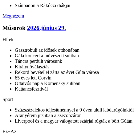
Színpadon a Rákóczi diákjai
Megnézem
Műsorok
2026.június 29.
Hírek
Gasztrobuli az idősek otthonában
Gála koncert a művészeti suliban
Táncra perdült városunk
Királynőválasztás
Rekord bevétellel zárta az évet Gúta városa
65 éves lett Corvin
Ottalvós nap a Komensky suliban
Kattancsfesztivál
Sport
Százszázalékos teljesítménnyel a 9 éven aluli labdarúgóinktól
Aranyérem jitsuban a szezonzáron
Liverpool és a magyar válogatott sztárjai rúgták a bőrt Gútán
Ez+Az