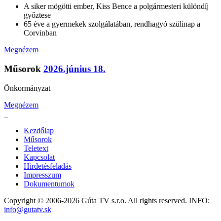
A siker mögötti ember, Kiss Bence a polgármesteri különdíj
győztese
65 éve a gyermekek szolgálatában, rendhagyó szülinap a
Corvinban
Megnézem
Műsorok
2026.június 18.
Önkormányzat
Megnézem
Kezdőlap
Műsorok
Teletext
Kapcsolat
Hirdetésfeladás
Impresszum
Dokumentumok
Copyright © 2006-2026 Gúta TV s.r.o. All rights reserved. INFO:
info@gutatv.sk