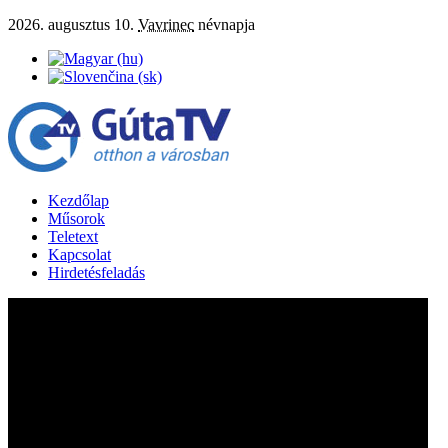
2026. augusztus 10.
Vavrinec
névnapja
Kezdőlap
Műsorok
Teletext
Kapcsolat
Hirdetésfeladás