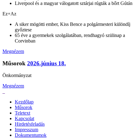
Liverpool és a magyar válogatott sztárjai rúgták a bőrt Gútán
Ez+Az
A siker mögötti ember, Kiss Bence a polgármesteri különdíj
győztese
65 éve a gyermekek szolgálatában, rendhagyó szülinap a
Corvinban
Megnézem
Műsorok
2026.június 18.
Önkormányzat
Megnézem
Kezdőlap
Műsorok
Teletext
Kapcsolat
Hirdetésfeladás
Impresszum
Dokumentumok