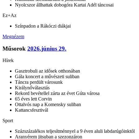
Nyolcszor állhattak dobogóra Kartai Adél táncosai
Ez+Az
Színpadon a Rákóczi diákjai
Megnézem
Műsorok
2026.június 29.
Hírek
Gasztrobuli az idősek otthonában
Gála koncert a művészeti suliban
Táncra perdült városunk
Királynőválasztás
Rekord bevétellel zárta az évet Gúta városa
65 éves lett Corvin
Ottalvós nap a Komensky suliban
Kattancsfesztivál
Sport
Százszázalékos teljesítménnyel a 9 éven aluli labdarúgóinktól
Aranyérem jitsuban a szezonzáron