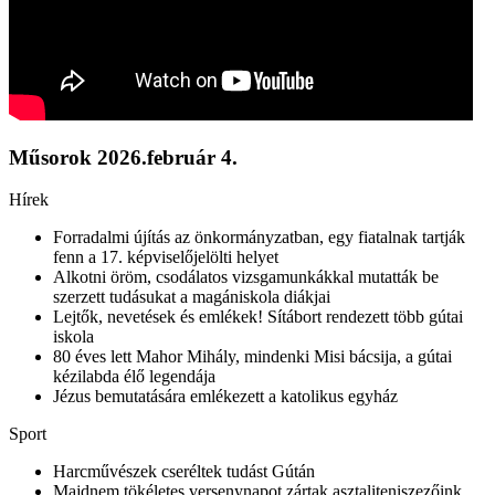
Műsorok
2026.február 4.
Hírek
Forradalmi újítás az önkormányzatban, egy fiatalnak tartják
fenn a 17. képviselőjelölti helyet
Alkotni öröm, csodálatos vizsgamunkákkal mutatták be
szerzett tudásukat a magániskola diákjai
Lejtők, nevetések és emlékek! Sítábort rendezett több gútai
iskola
80 éves lett Mahor Mihály, mindenki Misi bácsija, a gútai
kézilabda élő legendája
Jézus bemutatására emlékezett a katolikus egyház
Sport
Harcművészek cseréltek tudást Gútán
Majdnem tökéletes versenynapot zártak asztaliteniszezőink