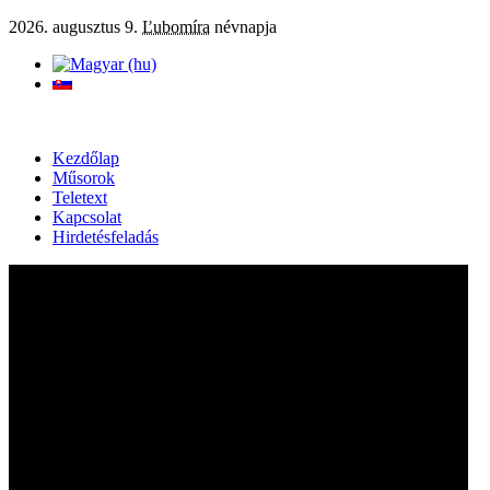
2026. augusztus 9.
Ľubomíra
névnapja
Kezdőlap
Műsorok
Teletext
Kapcsolat
Hirdetésfeladás