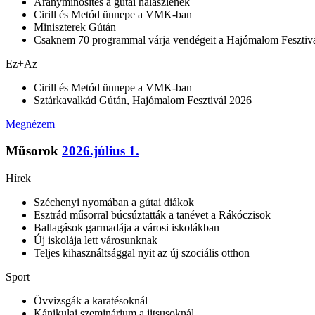
Aranyminősítés a gútai halászlének
Cirill és Metód ünnepe a VMK-ban
Miniszterek Gútán
Csaknem 70 programmal várja vendégeit a Hajómalom Fesztiv
Ez+Az
Cirill és Metód ünnepe a VMK-ban
Sztárkavalkád Gútán, Hajómalom Fesztivál 2026
Megnézem
Műsorok
2026.július 1.
Hírek
Széchenyi nyomában a gútai diákok
Esztrád műsorral búcsúztatták a tanévet a Rákóczisok
Ballagások garmadája a városi iskolákban
Új iskolája lett városunknak
Teljes kihasználtsággal nyit az új szociális otthon
Sport
Övvizsgák a karatésoknál
Kánikulai szeminárium a jitsusoknál