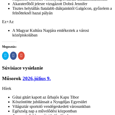
Akaraterőből jelesre vizsgázott Dobrá Jennifer
Tisztes helytállás fiatalabb diákjainktól Galgócon, győzelem a
felnőtteknél hazai pályán
Ez+Az
A Magyar Kultúra Napjára emlékeztek a városi
középiskolában
Megosztás:
Kattints
Click
Megosztás
ide
to
a
a
share
Google
Twitter-
on
plusszon(Új
Súvisiace vysielanie
en
Facebook(Új
ablakban
való
ablakban
nyílik
megosztáshoz(Új
nyílik
meg)
ablakban
meg)
Műsorok
2026.július 9.
nyílik
meg)
Hírek
Gútai gitárt kapott az űrhajós Kapu Tibor
Köszöntötte jubilánsait a Nyugdíjas Egyesület
Világsztár sportoló vendégeskedett városunkban
Egészség nap a művelődési központban