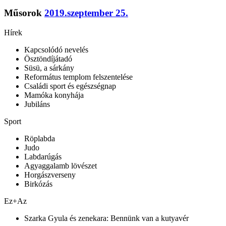
Műsorok
2019.szeptember 25.
Hírek
Kapcsolódó nevelés
Ösztöndíjátadó
Süsü, a sárkány
Református templom felszentelése
Családi sport és egészségnap
Mamóka konyhája
Jubiláns
Sport
Röplabda
Judo
Labdarúgás
Agyaggalamb lövészet
Horgászverseny
Birkózás
Ez+Az
Szarka Gyula és zenekara: Bennünk van a kutyavér