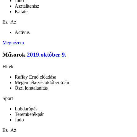
Judo –
Asztalitenisz
Karate
Ez+Az
Activus
Megnézem
Műsorok
2019.október 9.
Hírek
Raffay Ernő előadása
Megemlékezés október 6-án
Őszi lomtalanítás
Sport
Labdarúgás
Teremkerékpár
Judo
Ez+Az