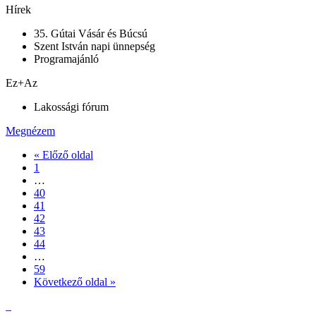
Hírek
35. Gútai Vásár és Búcsú
Szent István napi ünnepség
Programajánló
Ez+Az
Lakossági fórum
Megnézem
« Előző oldal
1
…
40
41
42
43
44
…
59
Következő oldal »