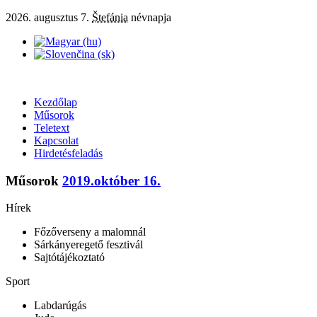
2026. augusztus 7.
Štefánia
névnapja
Kezdőlap
Műsorok
Teletext
Kapcsolat
Hirdetésfeladás
Műsorok
2019.október 16.
Hírek
Főzőverseny a malomnál
Sárkányeregető fesztivál
Sajtótájékoztató
Sport
Labdarúgás