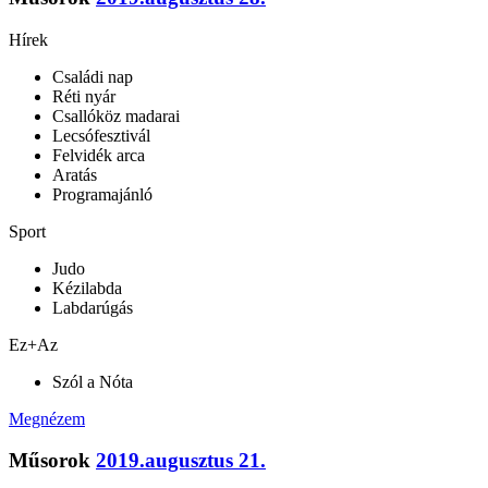
Hírek
Családi nap
Réti nyár
Csallóköz madarai
Lecsófesztivál
Felvidék arca
Aratás
Programajánló
Sport
Judo
Kézilabda
Labdarúgás
Ez+Az
Szól a Nóta
Megnézem
Műsorok
2019.augusztus 21.