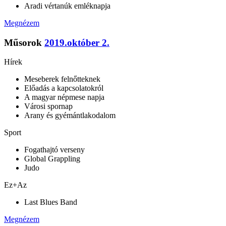
Aradi vértanúk emléknapja
Megnézem
Műsorok
2019.október 2.
Hírek
Meseberek felnőtteknek
Előadás a kapcsolatokról
A magyar népmese napja
Városi spornap
Arany és gyémántlakodalom
Sport
Fogathajtó verseny
Global Grappling
Judo
Ez+Az
Last Blues Band
Megnézem