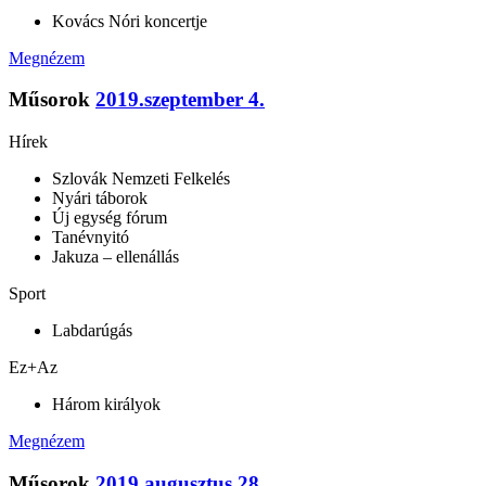
Kovács Nóri koncertje
Megnézem
Műsorok
2019.szeptember 4.
Hírek
Szlovák Nemzeti Felkelés
Nyári táborok
Új egység fórum
Tanévnyitó
Jakuza – ellenállás
Sport
Labdarúgás
Ez+Az
Három királyok
Megnézem
Műsorok
2019.augusztus 28.