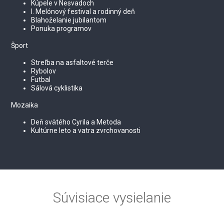
Kúpele v Nesvadoch
I. Melónový festival a rodinný deň
Blahoželanie jubilantom
Ponuka programov
Šport
Streľba na asfaltové terče
Rybolov
Futbal
Sálová cyklistika
Mozaika
Deň svätého Cyrila a Metoda
Kultúrne leto a vatra zvrchovanosti
Súvisiace vysielanie