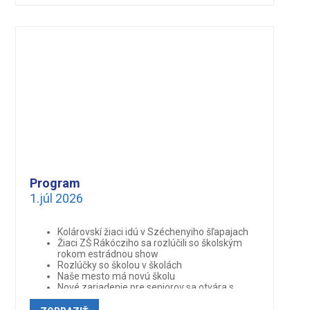
s takmer 70 programami
Oslava Cyrila a Metoda v mestskom
kultúrnom stredisku
Hviezdy v Kolárove, Festival lodného mlyna
2026
Program
1.júl 2026
Kolárovskí žiaci idú v Széchenyiho šľapajach
Žiaci ZŠ Rákócziho sa rozlúčili so školským
rokom estrádnou show
Rozlúčky so školou v školách
Naše mesto má novú školu
Nové zariadenie pre seniorov sa otvára s
plnou kapacitou