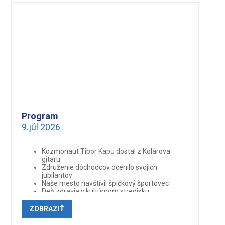
Program
9.júl 2026
Kozmonaut Tibor Kapu dostal z Kolárova
gitaru
Združenie dôchodcov ocenilo svojich
jubilantov
Naše mesto navštívil špičkový športovec
Deň zdravia v kultúrnom stredisku
Zlaté ocenenie pre kolárovské haláslé –
Oslava Cyrila a Metoda v MsKS
ZOBRAZIŤ
Ministri v Kolárove
Festival lodného mlyna čaká na návštevníkov